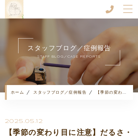
ホーム
当院について
スタッフブログ／症例報告
キャンペーン
STAFF BLOG／CASE REPORTS
メニュー
お客様の声
ご利用の流れ
よくある質問
ホーム
スタッフブログ／症例報告
【季節の変わり目に注意】だるさ・ぎっくり腰が増える理由と対策を東洋医学から解説
お知らせ
コンテンツ
プライバシーポリシー
2025.05.12
【季節の変わり目に注意】だるさ・